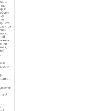
лии –
т мы
ф. В
обов и
ому
 не
щи, что
аразитов
одной
ранах,
жной
анение
чение
воза,
 Мой
,
нные
о, если
 И,
льчить и
и дождях
Такой
то
й
щий