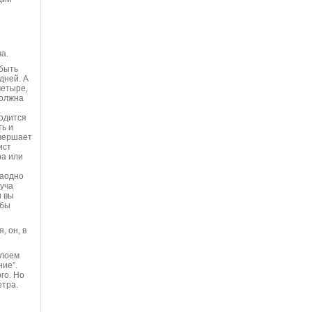
а.
быть
дней. А
четыре,
должна
одится
ь и
авершает
ист
ра или
Заодно
куча
и вы
обы
, он, в
слоем
ние”.
го. Но
етра.