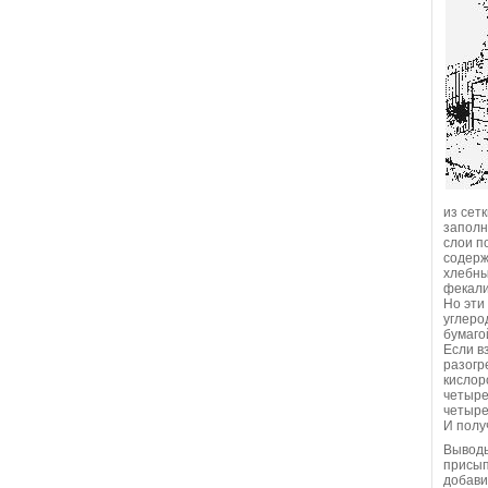
из сет
заполн
слои п
содерж
хлебны
фекали
Но эти
углеро
бумаго
Если в
разогр
кислор
четыре
четыре
И полу
Выводы
присып
добави