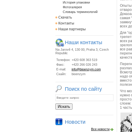
История упаковки
Опыты 
Фотогалерея
отваро
Словарь терминологий
Доказа
Скачать
самая 
замкну
Контакты
всех д
Наши партнеры
Для “о
трепет
всех р
Наши контакты
зрелог
все ра
Na Jarově 4, 130 00, Praha 3, Czech
Republic
перегн
качест
Телефон:
+420 608 363 519
Перегн
Факс:
+420 266 026 243
разлаг
E-mail:
info@bioenzym.com
Всмотр
Скайп:
bioenzym
надо о
вместо
полезн
Поиск по сайту
Что мо
нужно 
просто
слоем:
1 част
Новости
Все новости