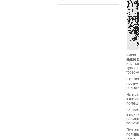
имеют 
выше р
или на
туалет
“совок
Скошен
продук
положи
Не нуж
конечн
помеща
Как ус
в пони
размно
вонючи
Поэтом
полива
высоты