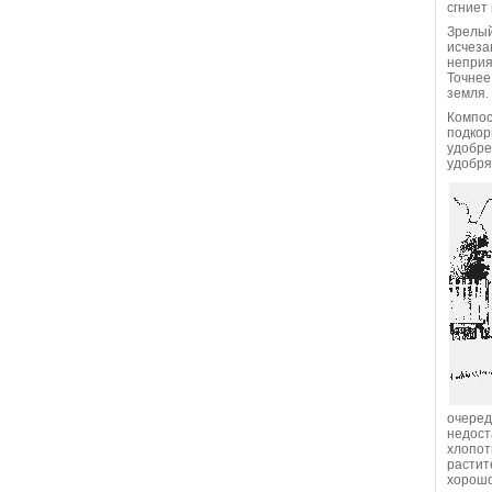
сгниет
Зрелый
исчеза
неприя
Точнее
земля.
Компос
подкор
удобре
удобряе
очеред
недост
хлопот
растит
хорошо