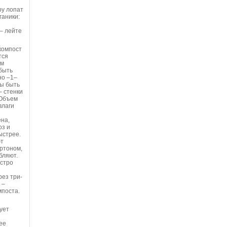
ру лопат
ганики:
– лейте
компост
тся
ом
быть
но –1–
ны быть
– стенки
 Объем
влаги
ена,
оз и
ыстрее.
ют
артоном,
бляют.
ыстро
и
рез три-
 –
мпоста.
ует
ее