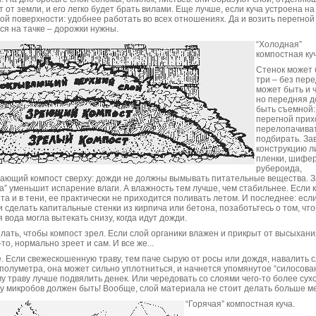
т от земли, и его легко будет брать вилами. Еще лучше, если куча устроена на
ой поверхности: удобнее работать во всех отношениях. Да и возить перегной
ся на тачке – дорожки нужны.
“Холодная”
компостная куч
Стенок может 
три – без пере
может быть и 
но передняя 
быть съемной:
перегной прих
перелопачиват
подбирать. З
конструкцию л
пленки, шифе
рубероида,
ающий компост сверху: дожди не должны вымывать питательные вещества. 
а” уменьшит испарение влаги. А влажность тем лучше, чем стабильнее. Если 
та и в тени, ее практически не приходится поливать летом. И последнее: есл
 сделать капитальные стенки из кирпича или бетона, позаботьтесь о том, чт
 вода могла вытекать снизу, когда идут дожди.
елать, чтобы компост зрел. Если слой органики влажен и прикрыт от высыхания
то, нормально зреет и сам. И все же...
. Если свежескошенную траву, тем паче сырую от росы или дождя, навалить 
полуметра, она может сильно уплотниться, и начнется упомянутое “силосова
у траву лучше подвялить денек. Или чередовать со слоями чего-то более сухо
 у микробов должен быть! Вообще, слой материала не стоит делать больше м
“Горячая” компостная куча.