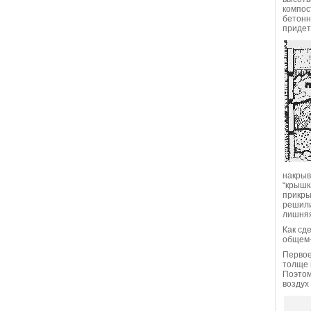
компос
бетонн
придет
накрыв
“крышк
прикры
решили
лишняя
Как сд
общем-
Первое
толще 
Поэтом
воздух