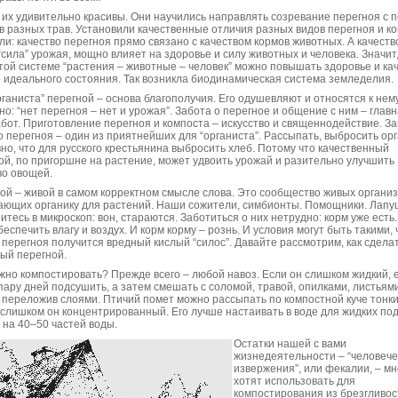
их удивительно красивы. Они научились направлять созревание перегноя с
в разных трав. Установили качественные отличия разных видов перегноя и ко
ли: качество перегноя прямо связано с качеством кормов животных. А качество
“сила” урожая, мощно влияет на здоровье и силу животных и человека. Значит,
той системе “растения – животные – человек” можно повышать здоровье и ка
о идеального состояния. Так возникла биодинамическая система земледелия.
рганиста” перегной – основа благополучия. Его одушевляют и относятся к нем
но: “нет перегноя – нет и урожая”. Забота о перегное и общение с ним – главн
абот. Приготовление перегноя и компоста – искусство и священнодействие. З
о перегноя – один из приятнейших для “органиста”. Рассыпать, выбросить орг
вно, что для русского крестьянина выбросить хлеб. Потому что качественный
ой, по пригоршне на растение, может удвоить урожай и разительно улучшить
во овощей.
ой – живой в самом корректном смысле слова. Это сообщество живых организ
ающих органику для растений. Наши сожители, симбионты. Помощники. Лапу
итесь в микроскоп: вон, стараются. Заботиться о них нетрудно: корм уже есть
беспечить влагу и воздух. И корм корму – рознь. И условия могут быть такими, 
 перегноя получится вредный кислый “силос”. Давайте рассмотрим, как сдела
ый перегной.
жно компостировать? Прежде всего – любой навоз. Если он слишком жидкий, 
пару дней подсушить, а затем смешать с соломой, травой, опилками, листьями
 переложив слоями. Птичий помет можно рассыпать по компостной куче тонк
 слишком он концентрированный. Его лучше настаивать в воде для жидких под
ь на 40–50 частей воды.
Остатки нашей с вами
жизнедеятельности – “человече
извержения”, или фекалии, – мн
хотят использовать для
компостирования из брезгливос