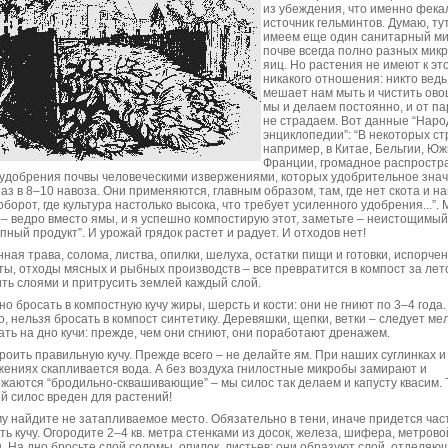
из убеждения, что именно фека
источник гельминтов. Думаю, ту
имеем еще один санитарный ми
почве всегда полно разных микр
яиц. Но растения не имеют к эт
никакого отношения: никто ведь
мешает нам мыть и чистить ово
мы и делаем постоянно, и от п
не страдаем. Вот данные “Нар
энциклопедии”: “В некоторых ст
например, в Китае, Бельгии, Ю
Франции, громадное распростр
удобрения почвы человеческими извержениями, которых удобрительное зна
аз в 8–10 навоза. Они применяются, главным образом, там, где нет скота и на
оборот, где культура настолько высока, что требует усиленного удобрения...”.
 – ведро вместо ямы, и я успешно компостирую этот, заметьте – неистощимый
упный продукт”. И урожай грядок растет и радует. И отходов нет!
ная трава, солома, листва, опилки, шелуха, остатки пищи и готовки, испорче
ты, отходы мясных и рыбных производств – все превратится в компост за лет
ть слоями и притрусить землей каждый слой.
но бросать в компостную кучу жиры, шерсть и кости: они не гниют по 3–4 года.
о, нельзя бросать в компост синтетику. Деревяшки, щепки, ветки – следует ме
ть на дно кучи: прежде, чем они сгниют, они поработают дренажем.
троить правильную кучу. Прежде всего – не делайте ям. При наших суглинках 
жениях скапливается вода. А без воздуха гнилостные микробы замирают и
жаются “бродильно-сквашивающие” – мы силос так делаем и капусту квасим. 
й силос вреден для растений!
у найдите не затапливаемое место. Обязательно в тени, иначе придется час
ть кучу. Огородите 2–4 кв. метра стенками из досок, железа, шифера, метрово
. На дно бросьте слой соломы, опилок, листьев: они образуют слой, отделяю