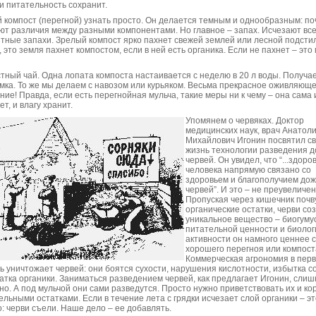
 и питательность сохранит.
 компост (перегной) узнать просто. Он делается темным и однообразным: по
ют различия между разными компонентами. Но главное – запах. Исчезают вс
тные запахи. Зрелый компост ярко пахнет свежей землей или лесной подстил
, это земля пахнет компостом, если в ней есть органика. Если не пахнет – это
тный чай. Одна лопата компоста настаивается с неделю в 20 л воды. Получа
мка. То же мы делаем с навозом или курьяком. Весьма прекрасное оживляющ
ние! Правда, если есть перегнойная мульча, такие меры ни к чему – она сама 
т, и влагу хранит.
Упомянем о червяках. Доктор
медицинских наук, врач Анатол
Михайлович Игонин посвятил с
жизнь технологии разведения 
червей. Он увидел, что “...здоро
человека напрямую связано со
здоровьем и благополучием до
червей”. И это – не преувеличен
Пропуская через кишечник почв
органические остатки, черви со
уникальное вещество – биогуму
питательной ценности и биолог
активности он намного ценнее 
хорошего перегноя или компост
Коммерческая агрономия в пер
ь уничтожает червей: они боятся сухости, нарушения кислотности, избытка с
атка органики. Заниматься разведением червей, как предлагает Игонин, слиш
но. А под мульчой они сами разведутся. Просто нужно приветствовать их и ко
ельными остатками. Если в течение лета с грядки исчезает слой органики – эт
: черви съели. Наше дело – ее добавлять.