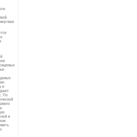
чти
е
кой.
 мертвая
ется
ее
и
ий
вою
дождевых
вье
ждевых
ие.
у и
здают
с. По
ической
самого
а.
вую
олей и
ком
рмить
о