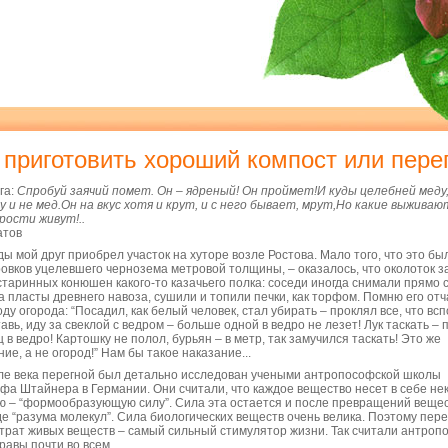
 приготовить хороший компост или пере
га:
Спробуй заячий помет. Он – ядреный! Он проймет!И куды целебней меду
су и не мед.Он на вкус хотя и крут, и с него бывает, мрут,Но какие выживаю
рости живут!..
атов
ы мой друг приобрел участок на хуторе возле Ростова. Мало того, что это бы
ровков уцелевшего чернозема метровой толщины, – оказалось, что околоток 
старинных конюшен какого-то казачьего полка: cоседи иногда снимали прямо 
а пласты древнего навоза, сушили и топили печки, как торфом. Помню его от
оду огорода: “Посадил, как белый человек, стал убирать – проклял все, что вс
авь, иду за свеклой с ведром – больше одной в ведро не лезет! Лук таскать – 
ц в ведро! Картошку не полол, бурьян – в метр, так замучился таскать! Это же
ие, а не огород!” Нам бы такое наказание...
ле века перегной был детально исследован учеными антропософской школы
фа Штайнера в Германии. Они считали, что каждое вещество несет в себе не
ю – “формообразующую силу”. Сила эта остается и после превращений вещес
де “разума молекул”. Сила биологических веществ очень велика. Поэтому пере
трат живых веществ – самый сильный стимулятор жизни. Так считали антроп
равы почти во всем.