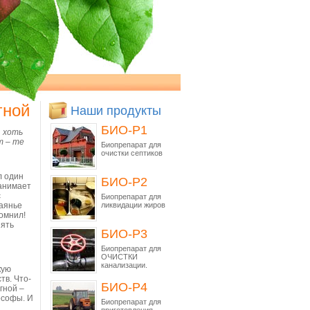
гной
Наши продукты
БИО-Р1
, хоть
т – те
Биопрепарат для
очистки септиков
л один
БИО-Р2
занимает
с
Биопрепарат для
чаянье
ликвидации жиров
помнил!
пять
БИО-Р3
Биопрепарат для
ОЧИСТКИ
канализации.
кую
тв. Что-
БИО-Р4
гной –
ософы. И
Биопрепарат для