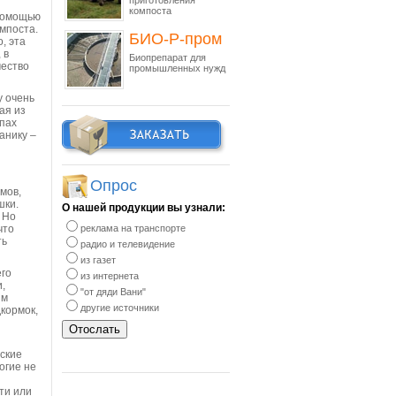
приготовления
компоста
 помощью
мпоста.
БИО-Р-пром
, эта
 в
Биопрепарат для
чество
промышленных нужд
у очень
ая из
апах
анику –
Опрос
мов,
шки.
О нашей продукции вы узнали:
. Но
что
реклама на транспорте
ть
радио и телевидение
из газет
его
из интернета
,
"от дяди Вани"
им
другие источники
кормок,
ские
огие не
ти или