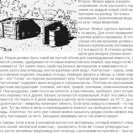
Второе. Можно вдвое ускорить
созревание, если рассыпать па
земли на каждый новый слой ор
бактерии на развод. Осталась
загнившая, зазеленевшая вода 
на кучу: пища микробам.
Третье. Можно сделать зрелый 
и за месяц. Для этого применяе
горячее компостирование. В эт
случае объем органики должен 
близок к кубическому (оптималь
1,2 м в высоту). В стенках долж
щели для воздуха (лучше всего 
ки). Рядом должен быть такой же пустой объем для перекидывания компоста.
яется слоями, сдабривается готовым компостом или землей, при недостатке 
оливаются. Тут нужно знать свойства разных материалов: в зависимости от
ания азота или углерода они по-разному себя ведут. Азотистые – зерна, сем
е и мучные изделия, пищевые отходы, гниющие фрукты и овощи, а также нав
и – это “топка”: их гниение разогревает кучу. Горячая куча зреет на порядок б
 “истопники” содержат мало воздуха и слишком кислы. Поэтому их прослаива
дистыми материалами: соломой, листвой, травой, опилками, измельченным к
й. Они воздушны, сами почти не греются, а при гниении, наоборот, азот потре
зять поровну тех и других, баланс получается нормальный. И вот эта смесь б
евается. Но через 4–6 дней жарища в центре кучи переваливает за 70° С, да 
од кончается – микробы начинают гибнуть. Если куча накрыта пленкой – то че
 дня. Тут вы берете вилы и перекидываете компост на свободное место. И так
жды. Хлопотно. Но зато уже к июню можно засыпать грядки слоем свежего ко
чить три порции за лето. Западные фермеры часто так компостируют.
 таковы: если в куче в основном азотистые материалы, готовый компост след
ать золой, мелом или известью – раскислить. Если же только углеродистые –
ть азота: мочевины (карбамид) или селитры с килограмм на кубометр – быстр