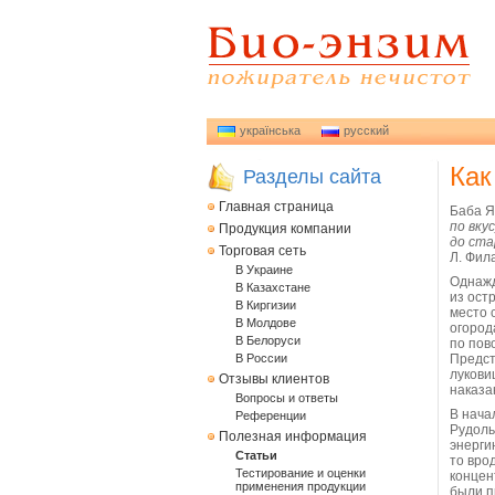
українська
русский
Как
Разделы сайта
Главная страница
Баба Я
по вку
Продукция компании
до ста
Торговая сеть
Л. Фил
В Украине
Однажд
В Казахстане
из ост
В Киргизии
место 
В Молдове
огород
В Белоруси
по пов
В России
Предст
лукови
Отзывы клиентов
наказан
Вопросы и ответы
В нача
Референции
Рудоль
Полезная информация
энерги
Статьи
то вро
Тестирование и оценки
концен
применения продукции
были п