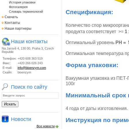
История упаковки
Фотогалерея
Спецификация:
Словарь терминологий
Скачать
Контакты
Количество спор микроорганиз
Наши партнеры
продукта соответствует >=
1 
Наши контакты
Оптимальный уровень
PH = 5
Na Jarově 4, 130 00, Praha 3, Czech
Republic
Оптимальная температура 
Телефон:
+420 608 363 519
Факс:
+420 266 026 243
Форма упаковки:
E-mail:
info@bioenzym.com
Скайп:
bioenzym
Вакуумная упаковка из ПЕТ-
100г
Поиск по сайту
Минимальный срок 
4 года от даты изготовления.
Новости
Инструкция по прим
Все новости