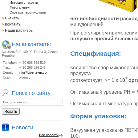
История упаковки
Фотогалерея
Словарь терминологий
нет необходимости расход
Скачать
минудобрений.
Контакты
Наши партнеры
При регулярном применении
получите зрелый высокок
Наши контакты
Na Jarově 4, 130 00, Praha 3, Czech
Спецификация:
Republic
Телефон:
+420 608 363 519
Количество спор микроорганиз
Факс:
+420 266 026 243
E-mail:
info@bioenzym.com
продукта
Скайп:
bioenzym
7
соответствует >=
1 x 10
орга
Оптимальный уровень
PH = 5
Поиск по сайту
Оптимальная температура 
Форма упаковки:
Новости
Вакуумная упаковка из ПЕТ-
Все новости
100г